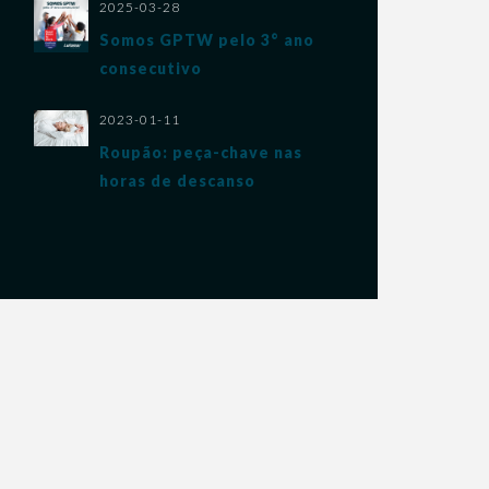
2025-03-28
Somos GPTW pelo 3° ano
consecutivo
2023-01-11
Roupão: peça-chave nas
horas de descanso