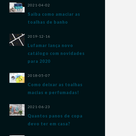
2021-04-02
Saiba como amaciar as
toalhas de banho
2019-12-16
Lufamar lança novo
catálogo com novidades
para 2020
2018-05-07
VER PRODUTO
Como deixar as toalhas
macias e perfumadas!
2021-06-23
Quantos panos de copa
devo ter em casa?