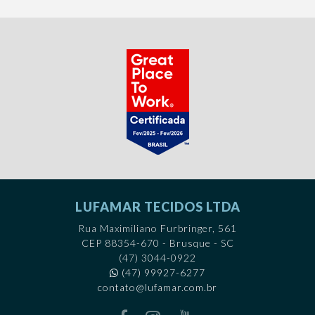
LUFAMAR TECIDOS LTDA
Rua Maximiliano Furbringer, 561
CEP 88354-670 - Brusque - SC
(47) 3044-0922
(47) 99927-6277
contato@lufamar.com.br