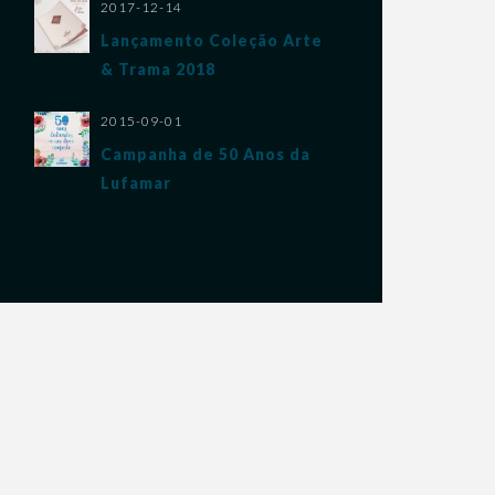
2017-12-14
Lançamento Coleção Arte
& Trama 2018
2015-09-01
Campanha de 50 Anos da
Lufamar