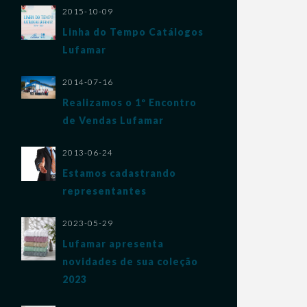
2015-10-09
Linha do Tempo Catálogos
Lufamar
2014-07-16
Realizamos o 1º Encontro
de Vendas Lufamar
2013-06-24
Estamos cadastrando
VER PRODUTO
representantes
2023-05-29
Lufamar apresenta
novidades de sua coleção
2023