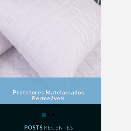
Protetores Matelassados
Permeáveis
REF 180 fios
POSTS
RECENTES