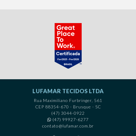
LUFAMAR TECIDOS LTDA
Rua Maximiliano Furbringer, 561
CEP 88354-670 - Brusque - SC
(47) 3044-0922
(47) 99927-6277
contato@lufamar.com.br