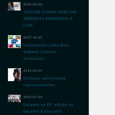
2020-03-06
TOALHA FLORAL PARA UM
AMBIENTE AGRADÁVEL E
LEVE
2017-10-05
Lançamento Linha New
Summer Coleção
Sensações
VER PRODUTO
2013-06-24
Estamos cadastrando
representantes
2022-07-29
Lufamar na 33ª edição do
Encatho & Exprotel