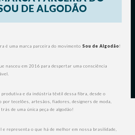
SOU DE ALGODÃO
ora é uma marca parceira do movimento
Sou de Algodão
!
que nasceu em 2016 para despertar uma consciência
ável.
rodutiva e da indústria têxtil dessa fibra, desde o
por tecelões, artesãos, fiadores, designers de moda,
r trás de uma única peça de algodão!
cal e representa o que há de melhor em nossa brasilidade,