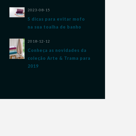
2023-08-15
5 dicas para evitar mofo
na sua toalha de banho
2018-12-12
Conheça as novidades da
coleção Arte & Trama para
2019