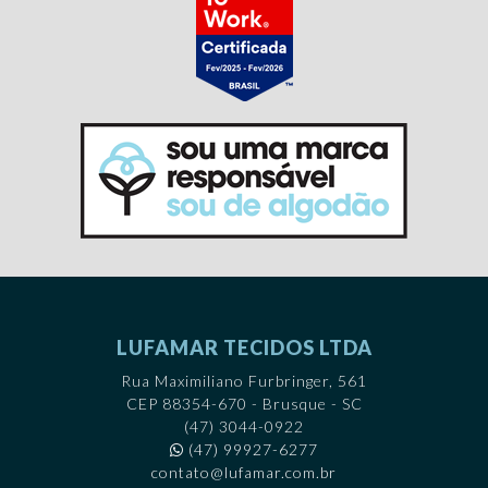
LUFAMAR TECIDOS LTDA
Rua Maximiliano Furbringer, 561
CEP 88354-670 - Brusque - SC
(47) 3044-0922
(47) 99927-6277
contato@lufamar.com.br